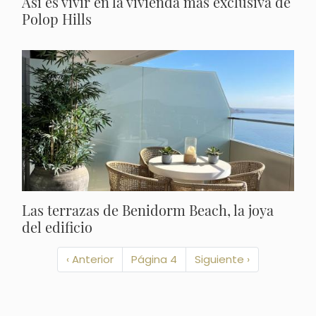
Así es vivir en la vivienda más exclusiva de
Polop Hills
Las terrazas de Benidorm Beach, la joya
del edificio
Página
‹ Anterior
Página 4
Siguiente
Siguiente ›
anterior
página