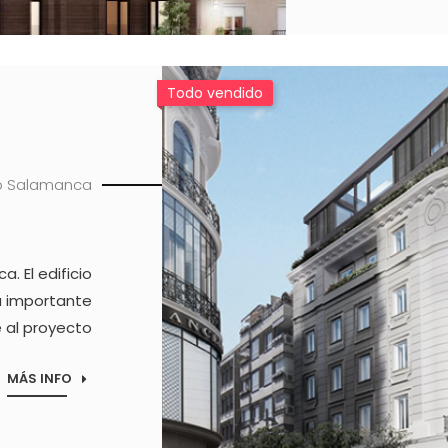
Imagen
Todo vendido
io Salamanca
. El edificio
na importante
e al proyecto
MÁS INFO