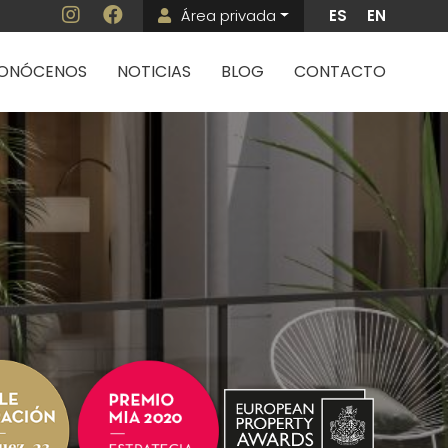
Área privada
ES
EN
Menú de cuenta 
ncipal
ONÓCENOS
NOTICIAS
BLOG
CONTACTO