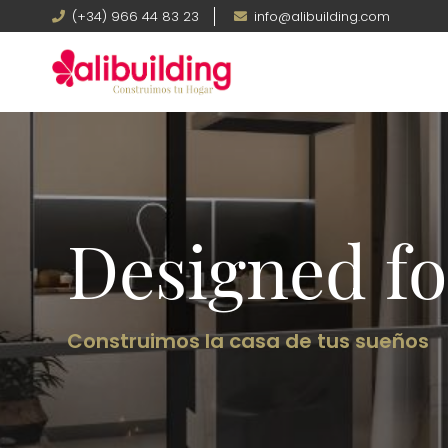
Pasar
Teléfono
(+34) 966 44 83 23
Email
info@alibuilding.com
al
contenido
principal
Imagen
Designed fo
Construimos la casa de tus sueños