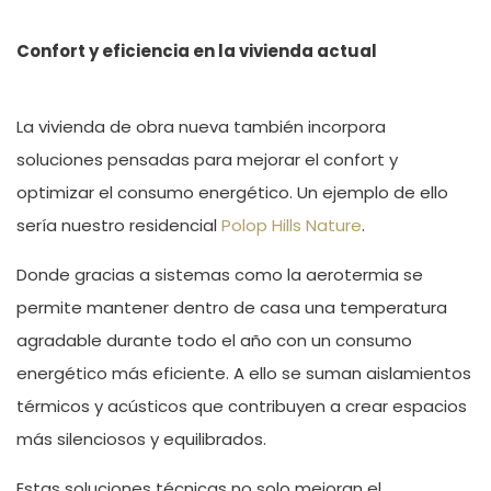
Confort y eficiencia en la vivienda actual
La vivienda de obra nueva tambi
é
n incorpora
soluciones pensadas para mejorar el confort y
optimizar el consumo energ
é
tico. Un ejemplo de ello
sería nuestro residencial
Polop Hills Nature
.
Donde gracias a
sistemas como la aerotermia se
permite mantener dentro de casa una temperatura
agradable durante todo el año con un consumo
energ
é
tico m
á
s eficiente. A ello se suman aislamientos
t
é
rmicos y ac
ú
sticos que contribuyen a crear espacios
m
á
s silenciosos y equilibrados.
Estas soluciones t
é
cnicas no solo mejoran el