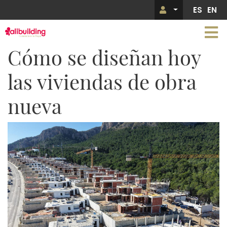
Pasar
ES
EN
Menú de 
al
contenido
principal
Cómo se diseñan hoy
las viviendas de obra
nueva