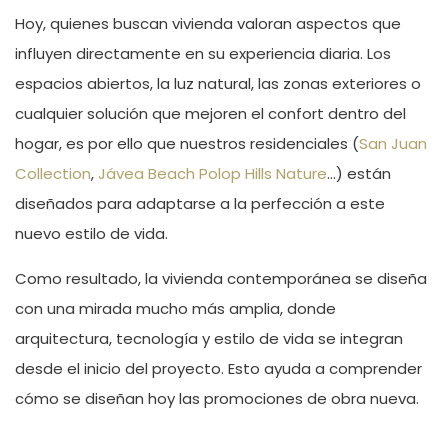
Hoy, quienes buscan vivienda valoran aspectos que
influyen directamente en su experiencia diaria. Los
espacios abiertos, la
luz natural,
las
zonas exteriores o
cualquier solución que mejoren el confort dentro del
hogar, es por ello que nuestros residenciales (
San Juan
Collection
,
Jávea Beach
Polop Hills Nature
…) están
diseñados para adaptarse a la perfección a este
nuevo estilo de vida.
Como resultado, la vivienda contempor
ánea se dise
ña
con una mirada mucho m
á
s amplia, donde
arquitectura, tecnolog
í
a y estilo de vida se integran
desde el inicio del proyecto. Esto ayuda a c
omprender
c
ómo se diseñan hoy las promociones de obra nueva.