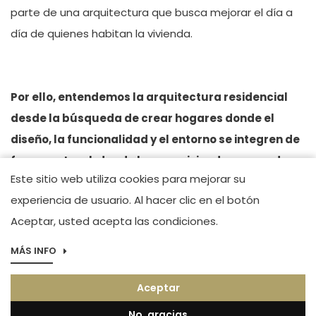
parte de una arquitectura que busca mejorar el d
í
a a
d
í
a de quienes habitan la vivienda.
Por ello,
entendemos la arquitectura residencial
desde la búsqueda de crear hogares donde el
diseño, la funcionalidad y el entorno se integren de
forma natural, dando lugar a viviendas pensadas
Este sitio web utiliza cookies para mejorar su
para vivirlas plenamente.
experiencia de usuario. Al hacer clic en el botón
Aceptar, usted acepta las condiciones.
MÁS INFO
2026 Alibuilding. Todos los derechos reservados
Aceptar
Aviso legal
No, gracias