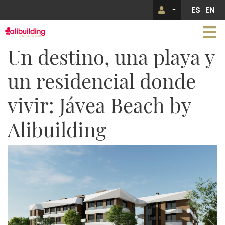
Pasar
ES
EN
Menú de 
al
contenido
principal
Un destino, una playa y
un residencial donde
vivir: Jávea Beach by
Alibuilding