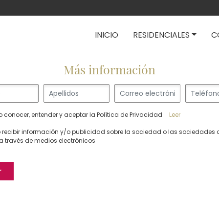
Navegación pri
INICIO
RESIDENCIALES
C
Más información
o conocer, entender y aceptar la Política de Privacidad
Leer
 recibir información y/o publicidad sobre la sociedad o las sociedades 
a través de medios electrónicos