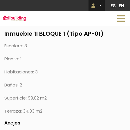
Pasar
ES
EN
Menú de 
al
contenido
principal
Inmueble 1I BLOQUE 1 (Tipo AP-01)
Escalera: 3
Planta: 1
Habitaciones: 3
Baños: 2
Superficie: 99,02 m2
Terraza: 34,33 m2
Anejos