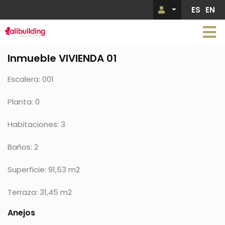
Pasar
ES
EN
Menú de 
al
contenido
principal
Inmueble VIVIENDA 01
Escalera: 001
Planta: 0
Habitaciones: 3
Baños: 2
Superficie: 91,53 m2
Terraza: 31,45 m2
Anejos