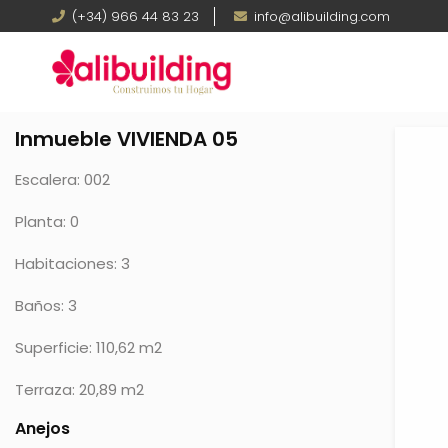
Pasar
Teléfono
(+34) 966 44 83 23
Email
info@alibuilding.com
al
contenido
principal
Inmueble VIVIENDA 05
Escalera: 002
Planta: 0
Habitaciones: 3
Baños: 3
Superficie: 110,62 m2
Terraza: 20,89 m2
Anejos