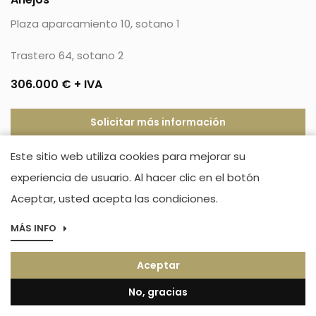
Plaza aparcamiento 10, sotano 1
Trastero 64, sotano 2
306.000 € + IVA
Solicitar más información
Este sitio web utiliza cookies para mejorar su
2026 Alibuilding. Todos los derechos reservados
experiencia de usuario. Al hacer clic en el botón
Aviso legal
Aceptar, usted acepta las condiciones.
Política de privacidad
MÁS INFO
Aceptar
No, gracias