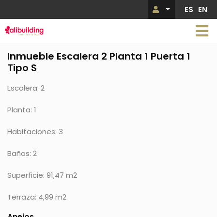
Pasar
ES
EN
Menú de 
al
contenido
principal
Inmueble Escalera 2 Planta 1 Puerta 1
Tipo S
Escalera: 2
Planta: 1
Habitaciones: 3
Baños: 2
Superficie: 91,47 m2
Terraza: 4,99 m2
Anejos