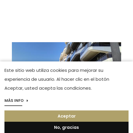
Este sitio web utiliza cookies para mejorar su
experiencia de usuario. Al hacer clic en el botón
Aceptar, usted acepta las condiciones.
MÁS INFO
Imagen
Boutique Alicante
Aceptar
Maestro José Garberí Serrano. Tel.(+34) 966
44 83 23
No, gracias