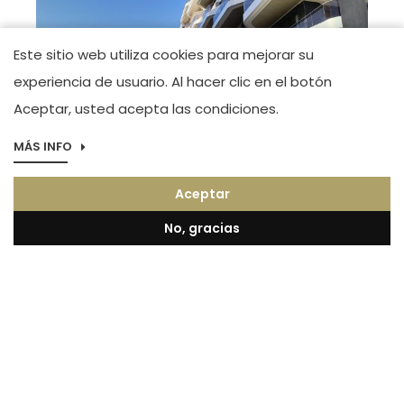
Este sitio web utiliza cookies para mejorar su
experiencia de usuario. Al hacer clic en el botón
Aceptar, usted acepta las condiciones.
MÁS INFO
Imagen
Boutique Alicante
Aceptar
Maestro José Garberí Serrano. Tel.(+34) 966
44 83 23
No, gracias
Texto
Alibuilding es una sociedad que promueve proyectos
residenciales de alta calidad, definidos por una ubicación