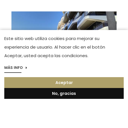
Este sitio web utiliza cookies para mejorar su
experiencia de usuario. Al hacer clic en el botón
Aceptar, usted acepta las condiciones.
MÁS INFO
Imagen
Boutique Alicante
Aceptar
Maestro José Garberí Serrano. Tel.(+34) 966
44 83 23
No, gracias