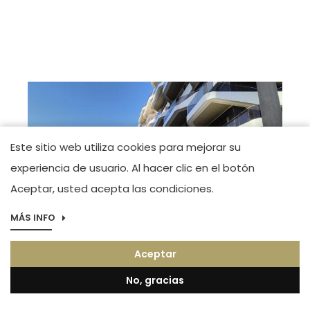
Este sitio web utiliza cookies para mejorar su
experiencia de usuario. Al hacer clic en el botón
Aceptar, usted acepta las condiciones.
MÁS INFO
Imagen
Boutique Alicante
Aceptar
Maestro José Garberí Serrano. Tel.(+34) 966
44 83 23
No, gracias