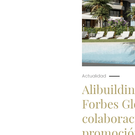
Actualidad
Alibuildi
Forbes Glo
colaborac
promoció