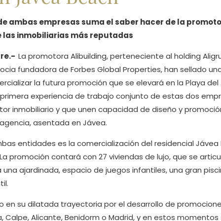
 de ambas empresas suma el saber hacer de la promotor
e las inmobiliarias más reputadas
bre.-
La promotora Alibuilding, perteneciente al holding Aligr
socia fundadora de Forbes Global Properties, han sellado un
cializar la futura promoción que se elevará en la Playa del
a primera experiencia de trabajo conjunto de estas dos emp
ctor inmobiliario y que unen capacidad de diseño y promoció
 agencia, asentada en Jávea.
mbas entidades es la comercialización del residencial Jáve
d. La promoción contará con 27 viviendas de lujo, que se artic
la una ajardinada, espacio de juegos infantiles, una gran pis
il.
o en su dilatada trayectoria por el desarrollo de promocione
, Calpe, Alicante, Benidorm o Madrid, y en estos momentos