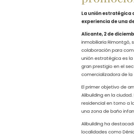
La unión estratégica
experiencia de una d
Alicante, 2 de diciem
inmobiliaria Rimontgò, 
colaboración para comer
unión estratégica es l
gran prestigio en el se
comercializadora de la
El primer objetivo de a
Alibuilding en la ciuda
residencial en torno a 
una zona de baño infant
Alibuilding ha destacad
localidades como Dénia