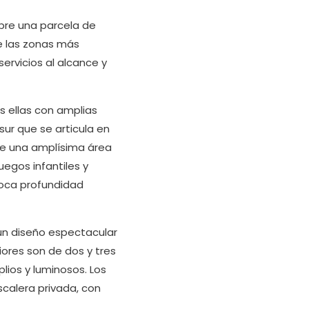
bre una parcela de
de las zonas más
rvicios al alcance y
s ellas con amplias
sur que se articula en
de una amplísima área
egos infantiles y
poca profundidad
 un diseño espectacular
iores son de dos y tres
ios y luminosos. Los
scalera privada, con