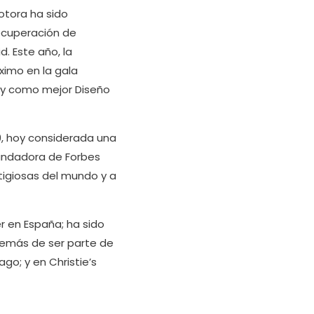
otora ha sido
recuperación de
d. Este año, la
ximo en la gala
a y como mejor Diseño
59, hoy considerada una
fundadora de Forbes
stigiosas del mundo y a
r en España; ha sido
demás de ser parte de
go; y en Christie’s