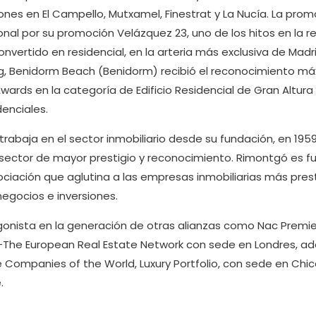
nes en El Campello, Mutxamel, Finestrat y La Nucía. La prom
onal por su promoción Velázquez 23, uno de los hitos en la 
nvertido en residencial, en la arteria más exclusiva de Madri
ng, Benidorm Beach (Benidorm) recibió el reconocimiento má
Awards en la categoría de Edificio Residencial de Gran Altur
enciales.
trabaja en el sector inmobiliario desde su fundación, en 19
sector de mayor prestigio y reconocimiento. Rimontgó es 
sociación que aglutina a las empresas inmobiliarias más pre
egocios e inversiones.
onista en la generación de otras alianzas como Nac Premie
-The European Real Estate Network con sede en Londres, a
 Companies of the World, Luxury Portfolio, con sede en Chica
.