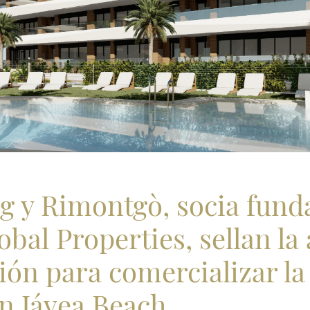
ng y Rimontgò, socia fund
bal Properties, sellan la 
ión para comercializar la
n Jávea Beach