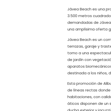
Jávea Beach es una pro
3.500 metros cuadrados,
demandadas de Jávea po
una amplísima oferta g
Jávea Beach es un compl
terrazas, garaje y tras
torno a una espectacul
de jardín con vegetaci
aparatos biomecánicos.
destinada a los niños,
Esta promoción de Alibu
de líneas rectas donde 
habitaciones, con cali
áticos disponen de un s
ducha exterior y jacuzz