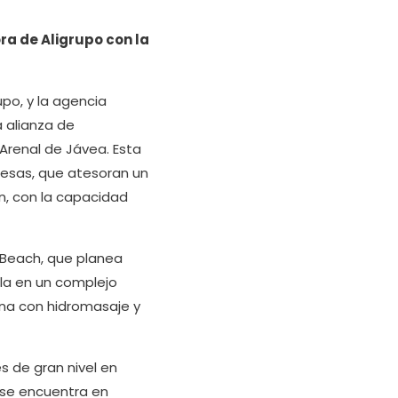
a de Aligrupo con la
upo, y la agencia
a alianza de
 Arenal de Jávea. Esta
resas, que atesoran un
n, con la capacidad
a Beach, que planea
ula en un complejo
cina con hidromasaje y
s de gran nivel en
 se encuentra en