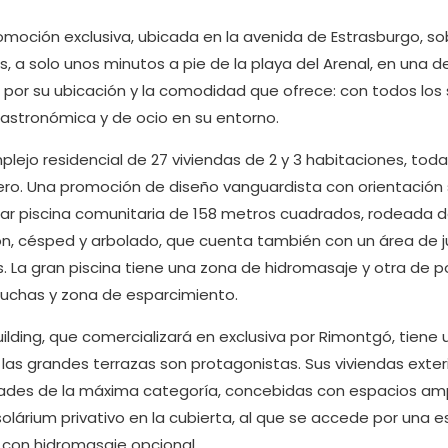
moción exclusiva, ubicada en la avenida de Estrasburgo, so
 a solo unos minutos a pie de la playa del Arenal, en una 
r su ubicación y la comodidad que ofrece: con todos los se
astronómica y de ocio en su entorno.
ejo residencial de 27 viviendas de 2 y 3 habitaciones, toda
tero. Una promoción de diseño vanguardista con orientación 
ar piscina comunitaria de 158 metros cuadrados, rodeada 
ón, césped y arbolado, que cuenta también con un área de ju
 La gran piscina tiene una zona de hidromasaje y otra de 
 duchas y zona de esparcimiento.
ilding, que comercializará en exclusiva por Rimontgó, tiene
las grandes terrazas son protagonistas. Sus viviendas exter
dades de la máxima categoría, concebidas con espacios ampl
olárium privativo en la cubierta, al que se accede por una e
i con hidromasaje opcional.