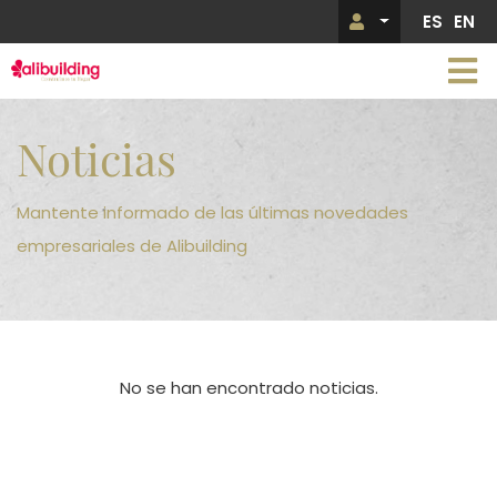
Pasar
ES
EN
Menú de 
al
contenido
principal
Imagen
Noticias
Mantente informado de las últimas novedades
empresariales de Alibuilding
No se han encontrado noticias.