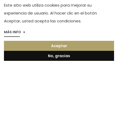
Este sitio web utiliza cookies para mejorar su
experiencia de usuario. Al hacer clic en el botón
Aceptar, usted acepta las condiciones.
MÁS INFO
Aceptar
No, gracias
Imagen
Boutique Alicante
Maestro José Garberí Serrano. Tel.(+34) 966
44 83 23