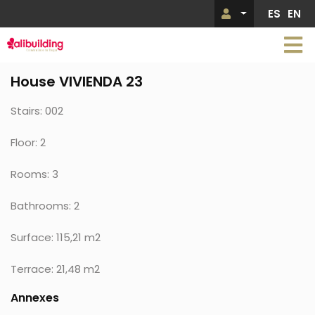
Skip
ES
EN
Menú de 
to
main
content
House VIVIENDA 23
Stairs: 002
Floor: 2
Rooms: 3
Bathrooms: 2
Surface: 115,21 m2
Terrace: 21,48 m2
Annexes