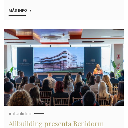
MÁS INFO
SOBRE
ALIBUILDING
LOGRA
UNA
CIFRA
Imagen
DE
NEGOCIOS
DE
33,6
MILLONES
DE
EUROS
EN
2025
Actualidad
Alibuilding presenta Benidorm