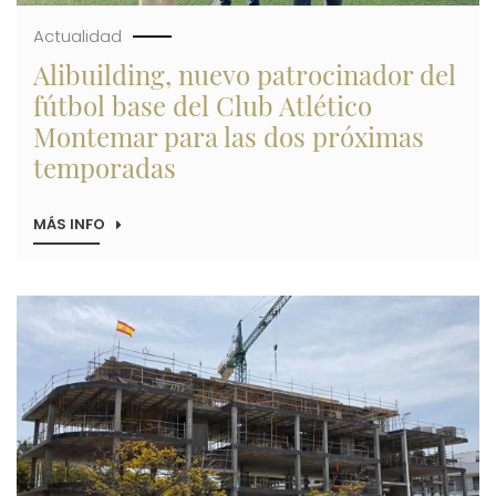
Actualidad
Alibuilding, nuevo patrocinador del
fútbol base del Club Atlético
Montemar para las dos próximas
temporadas
MÁS INFO
SOBRE
ALIBUILDING,
NUEVO
PATROCINADOR
DEL
Imagen
FÚTBOL
BASE
DEL
CLUB
ATLÉTICO
MONTEMAR
PARA
LAS
DOS
PRÓXIMAS
TEMPORADAS