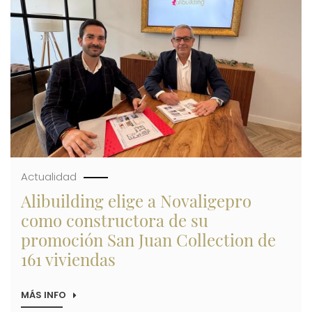
LAS
161
VIVIENDAS
DE
LA
PROMOCIÓN
SAN
JUAN
COLLECTION
Actualidad
Alibuilding elige a Novaligepro
como constructora de su
promoción San Juan Collection de
161 viviendas
MÁS INFO
SOBRE
ALIBUILDING