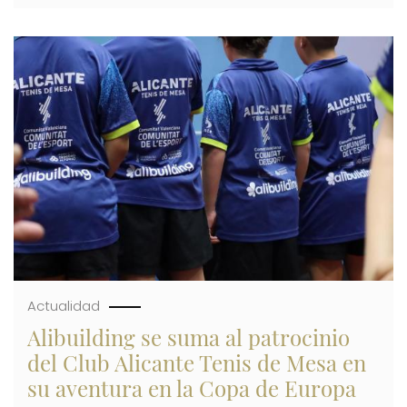
ELIGE
A
NOVALIGEPRO
Imagen
COMO
CONSTRUCTORA
DE
SU
PROMOCIÓN
SAN
JUAN
COLLECTION
DE
161
VIVIENDAS
Actualidad
Alibuilding se suma al patrocinio
del Club Alicante Tenis de Mesa en
su aventura en la Copa de Europa