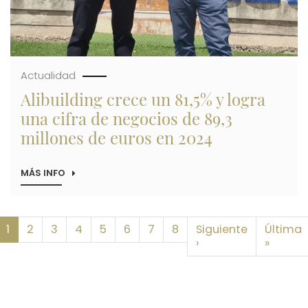
SUMAN
227
NUEVAS
VIVIENDAS
Actualidad
Alibuilding crece un 81,5% y logra
una cifra de negocios de 89,3
millones de euros en 2024
MÁS INFO
SOBRE
ALIBUILDING
CRECE
UN
81,5%
Paginación
1
2
3
Y
4
5
6
7
8
Siguiente
Última
LOGRA
Siguiente página
Última
›
»
UNA
CIFRA
DE
NEGOCIOS
DE
89,3