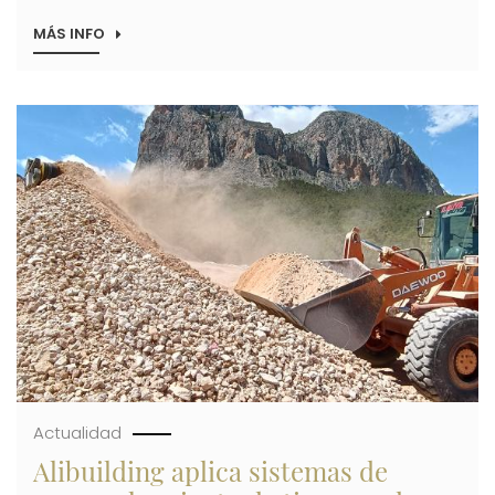
MÁS INFO
SOBRE
ALIBUILDING
SE
SUMA
AL
Imagen
PATROCINIO
DEL
CLUB
ALICANTE
TENIS
DE
MESA
EN
SU
AVENTURA
EN
LA
COPA
DE
EUROPA
Actualidad
Alibuilding aplica sistemas de