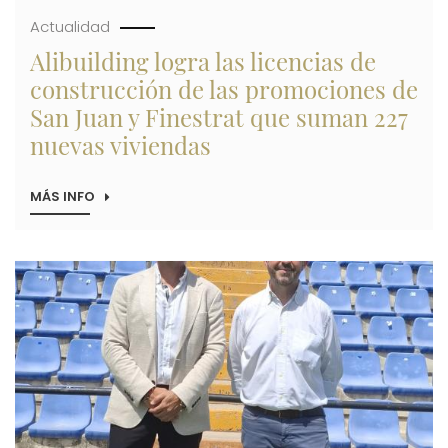
Actualidad
Alibuilding logra las licencias de
construcción de las promociones de
San Juan y Finestrat que suman 227
nuevas viviendas
MÁS INFO
SOBRE
ALIBUILDING
LOGRA
LAS
LICENCIAS
Imagen
DE
CONSTRUCCIÓN
DE
LAS
PROMOCIONES
DE
SAN
JUAN
Y
FINESTRAT
QUE