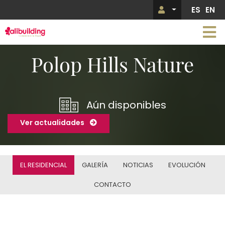
Pasar
ES
EN
Menú de 
al
contenido
principal
Imagen
Polop Hills Nature
Aún disponibles
Ver actualidades
EL RESIDENCIAL
GALERÍA
NOTICIAS
EVOLUCIÓN
CONTACTO