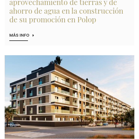
aprovechamiento de tierras y de
ahorro de agua en la construcción
de su promoción en Polop
MÁS INFO
SOBRE
ALIBUILDING
APLICA
SISTEMAS
DE
Imagen
APROVECHAMIENTO
DE
TIERRAS
Y
DE
AHORRO
DE
AGUA
EN
LA
CONSTRUCCIÓN
DE
SU
PROMOCIÓN
EN
POLOP