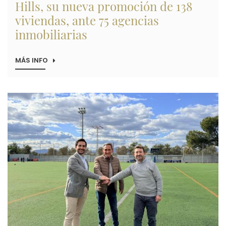
Hills, su nueva promoción de 138
viviendas, ante 75 agencias
inmobiliarias
MÁS INFO
SOBRE
ALIBUILDING
PRESENTA
BENIDORM
HILLS,
Imagen
SU
NUEVA
PROMOCIÓN
DE
138
VIVIENDAS,
ANTE
75
AGENCIAS
INMOBILIARIAS