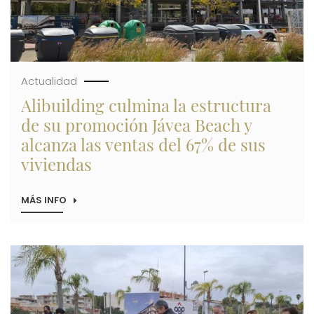
Actualidad
Alibuilding culmina la estructura
de su promoción Jávea Beach y
alcanza las ventas del 67% de sus
viviendas
MÁS INFO
SOBRE
ALIBUILDING
CULMINA
LA
ESTRUCTURA
Imagen
DE
SU
PROMOCIÓN
JÁVEA
BEACH
Y