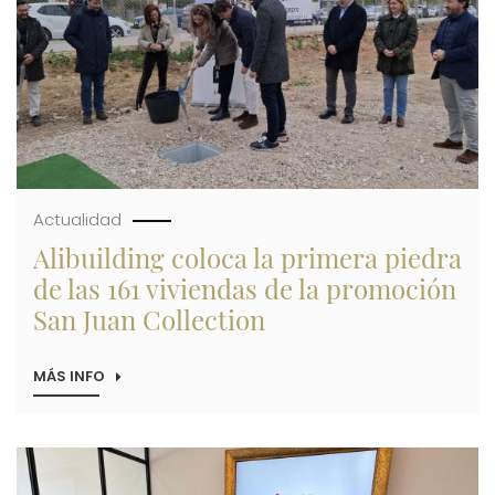
ALCANZA
LAS
VENTAS
DEL
67%
DE
SUS
VIVIENDAS
Actualidad
Alibuilding coloca la primera piedra
de las 161 viviendas de la promoción
San Juan Collection
MÁS INFO
SOBRE
ALIBUILDING
COLOCA
LA
PRIMERA
Imagen
PIEDRA
DE