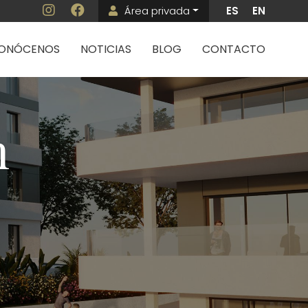
Área privada
ES
EN
Menú de cuenta 
ncipal
ONÓCENOS
NOTICIAS
BLOG
CONTACTO
n