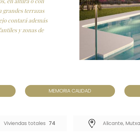
os, en altura o con
n grandes terrazas
lejo contará además
fantiles y zonas de
MEMORIA CALIDAD
Viviendas totales
74
Alicante, Mutx