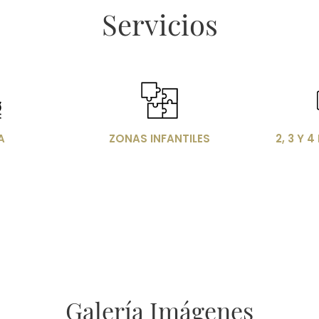
Servicios
n
Imagen
Im
A
ZONAS INFANTILES
2, 3 Y 
Galería Imágenes