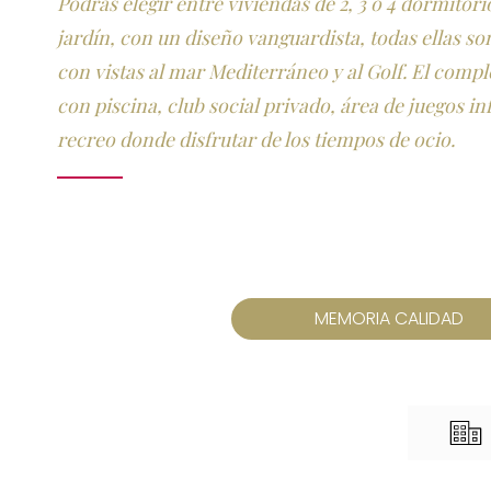
Podrás elegir entre viviendas de 2, 3 o 4 dormitori
jardín, con un diseño vanguardista, todas ellas so
con vistas al mar Mediterráneo y al Golf. El comp
con piscina, club social privado, área de juegos in
recreo donde disfrutar de los tiempos de ocio.
MEMORIA CALIDAD