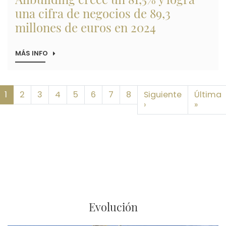
una cifra de negocios de 89,3
millones de euros en 2024
MÁS INFO
SOBRE
ALIBUILDING
CRECE
UN
81,5%
Paginación
1
2
3
Y
4
5
6
7
8
Siguiente
Última
LOGRA
Siguiente página
Última
›
»
UNA
CIFRA
DE
NEGOCIOS
DE
89,3
MILLONES
DE
EUROS
EN
2024
Evolución