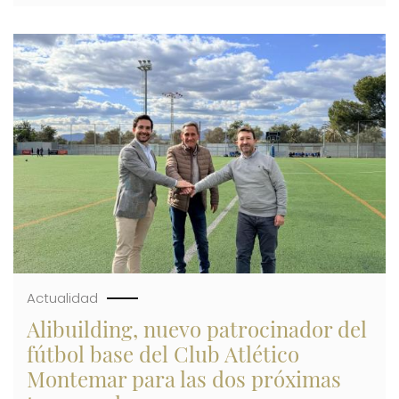
PRESENTA
BENIDORM
HILLS,
Imagen
SU
NUEVA
PROMOCIÓN
DE
138
VIVIENDAS,
ANTE
75
AGENCIAS
INMOBILIARIAS
Actualidad
Alibuilding, nuevo patrocinador del
fútbol base del Club Atlético
Montemar para las dos próximas