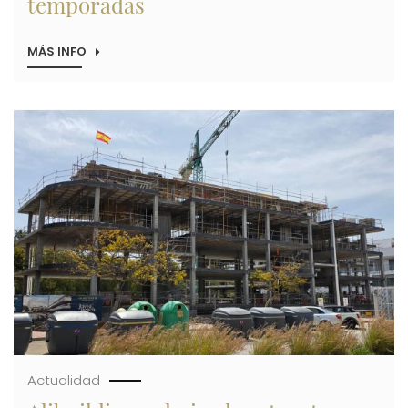
temporadas
MÁS INFO
SOBRE
ALIBUILDING,
NUEVO
PATROCINADOR
DEL
Imagen
FÚTBOL
BASE
DEL
CLUB
ATLÉTICO
MONTEMAR
PARA
LAS
DOS
PRÓXIMAS
TEMPORADAS
Actualidad