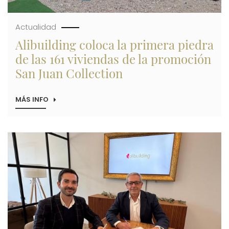
Actualidad
Alibuilding coloca la primera piedra
de las 161 viviendas de la promoción
San Juan Collection
MÁS INFO
SOBRE
ALIBUILDING
COLOCA
LA
PRIMERA
Imagen
PIEDRA
DE
LAS
161
VIVIENDAS
DE
LA
PROMOCIÓN
SAN
JUAN
COLLECTION