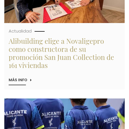
Actualidad
Alibuilding elige a Novaligepro
como constructora de su
promoción San Juan Collection de
161 viviendas
MÁS INFO
SOBRE
ALIBUILDING
ELIGE
A
NOVALIGEPRO
Imagen
COMO
CONSTRUCTORA
DE
SU
PROMOCIÓN
SAN