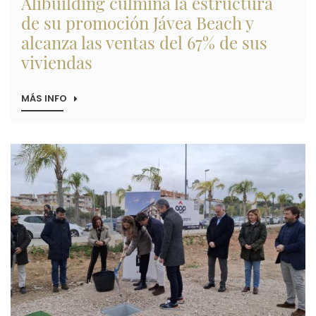
Alibuilding culmina la estructura
de su promoción Jávea Beach y
alcanza las ventas del 67% de sus
viviendas
MÁS INFO
SOBRE
ALIBUILDING
CULMINA
LA
ESTRUCTURA
Imagen
DE
SU
PROMOCIÓN
JÁVEA
BEACH
Y
ALCANZA
LAS
VENTAS
DEL
67%
DE
SUS
VIVIENDAS