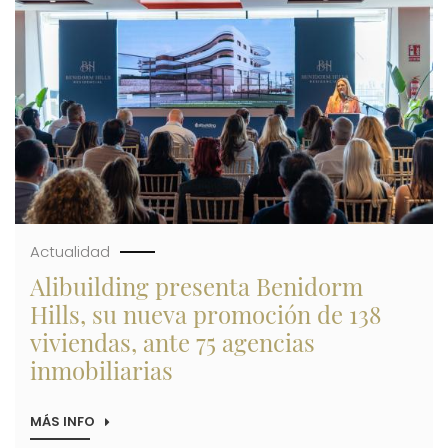
DE
33,6
MILLONES
DE
EUROS
EN
2025
Actualidad
Alibuilding presenta Benidorm
Hills, su nueva promoción de 138
viviendas, ante 75 agencias
inmobiliarias
MÁS INFO
SOBRE
ALIBUILDING