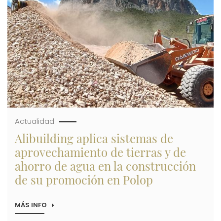
ALICANTE
TENIS
DE
MESA
EN
SU
AVENTURA
EN
LA
COPA
DE
EUROPA
Actualidad
Alibuilding aplica sistemas de
aprovechamiento de tierras y de
ahorro de agua en la construcción
de su promoción en Polop
MÁS INFO
SOBRE
ALIBUILDING
APLICA