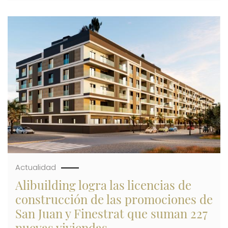
SISTEMAS
DE
Imagen
APROVECHAMIENTO
DE
TIERRAS
Y
DE
AHORRO
DE
AGUA
EN
LA
CONSTRUCCIÓN
DE
SU
PROMOCIÓN
EN
POLOP
Actualidad
Alibuilding logra las licencias de
construcción de las promociones de
San Juan y Finestrat que suman 227
nuevas viviendas