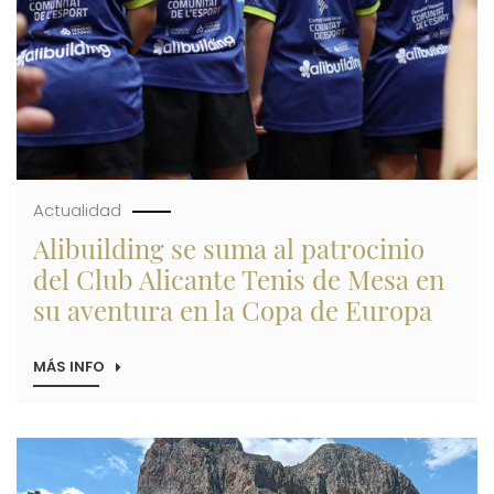
JUAN
COLLECTION
DE
161
VIVIENDAS
Actualidad
Alibuilding se suma al patrocinio
del Club Alicante Tenis de Mesa en
su aventura en la Copa de Europa
MÁS INFO
SOBRE
ALIBUILDING
SE
SUMA
AL
Imagen
PATROCINIO
DEL
CLUB