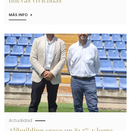
MÁS INFO
SOBRE
ALIBUILDING
LOGRA
LAS
LICENCIAS
Imagen
DE
CONSTRUCCIÓN
DE
LAS
PROMOCIONES
DE
SAN
JUAN
Y
FINESTRAT
QUE
SUMAN
227
NUEVAS
VIVIENDAS
Actualidad
Alibuilding crece un 81,5% y logra