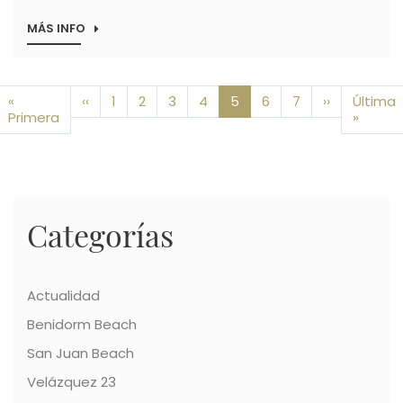
MÁS INFO
SOBRE
ALIBUILDING
COMERCIALIZA
EL
66%
Paginación
Página anterior
Siguiente 
«
‹‹
DE
1
2
3
4
5
6
7
››
Última
VIVIENDAS
Primera página
Última
Primera
»
DEL
RASCACIELOS
BENIDORM
BEACH
Categorías
Actualidad
Benidorm Beach
San Juan Beach
Velázquez 23