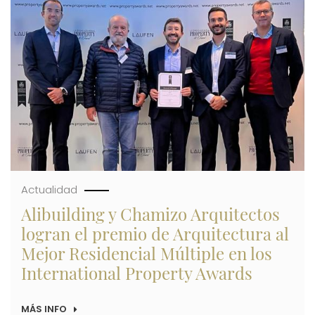
DE
120
AGENTES
COMERCIALES
DE
LA
PROVINCIA
SU
SEMANA
DE
PUERTAS
ABIERTAS
Actualidad
Alibuilding y Chamizo Arquitectos
logran el premio de Arquitectura al
Mejor Residencial Múltiple en los
International Property Awards
MÁS INFO
SOBRE