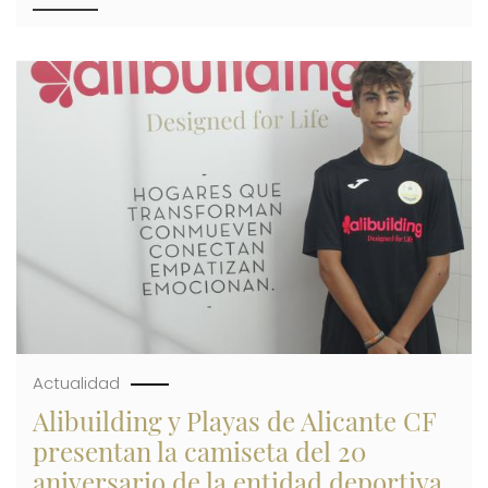
ALIBUILDING
Y
CHAMIZO
ARQUITECTOS
Imagen
LOGRAN
EL
PREMIO
DE
ARQUITECTURA
AL
MEJOR
RESIDENCIAL
MÚLTIPLE
EN
LOS
INTERNATIONAL
PROPERTY
AWARDS
Actualidad
Alibuilding y Playas de Alicante CF
presentan la camiseta del 20
aniversario de la entidad deportiva