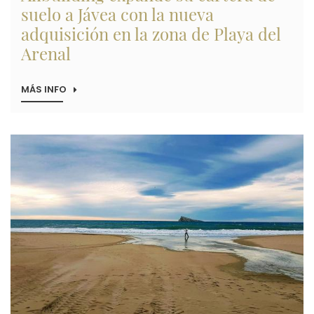
suelo a Jávea con la nueva
adquisición en la zona de Playa del
Arenal
MÁS INFO
SOBRE
ALIBUILDING
EXPANDE
SU
CARTERA
Imagen
DE
SUELO
A
JÁVEA
CON
LA
NUEVA
ADQUISICIÓN
EN
LA
ZONA
DE
PLAYA
DEL
ARENAL