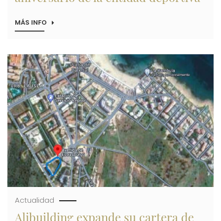
MÁS INFO
SOBRE
ALIBUILDING
Y
PLAYAS
DE
Imagen
ALICANTE
CF
PRESENTAN
LA
CAMISETA
DEL
20
ANIVERSARIO
DE
LA
ENTIDAD
DEPORTIVA
Actualidad
Alibuilding expande su cartera de