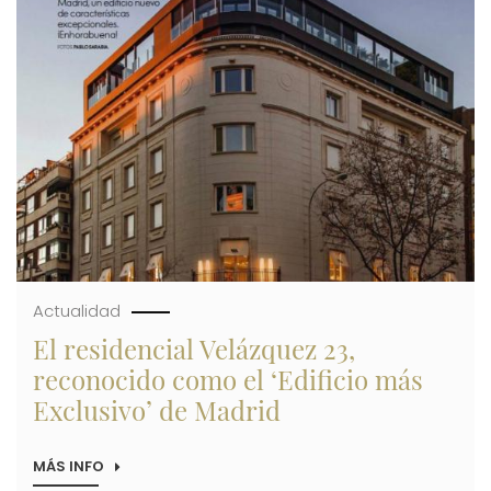
UNA
ALIANZA
PARA
EL
DESARROLLO
CONJUNTO
DE
UN
NUEVO
RESIDENCIAL
Actualidad
El residencial Velázquez 23,
reconocido como el ‘Edificio más
Exclusivo’ de Madrid
MÁS INFO
SOBRE
EL