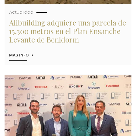
Actualidad
Alibuilding adquiere una parcela de
15.300 metros en el Plan Ensanche
Levante de Benidorm
MÁS INFO
SOBRE
ALIBUILDING
ADQUIERE
UNA
PARCELA
Imagen
DE
15.300
METROS
EN
EL
PLAN
ENSANCHE
LEVANTE
DE
BENIDORM