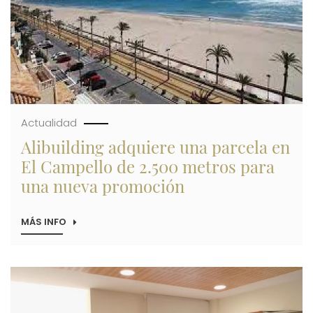
EN
LA
FERIA
SIMA
SALÓN
INMOBILIARIO
2022
Actualidad
Alibuilding adquiere una parcela en
El Campello de 2.500 metros para
una nueva promoción
MÁS INFO
SOBRE
ALIBUILDING
ADQUIERE
UNA
PARCELA
Imagen
EN
EL
CAMPELLO
DE