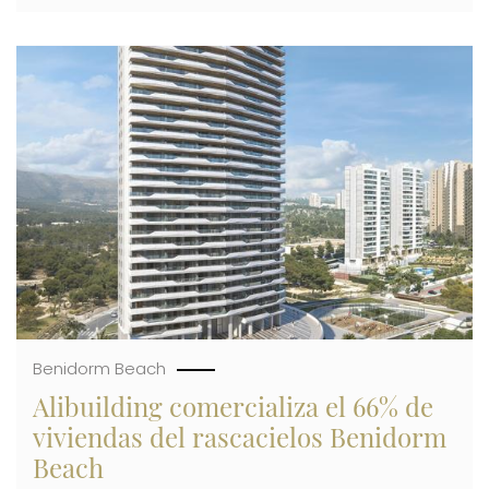
RESIDENCIAL
VELÁZQUEZ
23,
Imagen
RECONOCIDO
COMO
EL
‘EDIFICIO
MÁS
EXCLUSIVO’
DE
MADRID
Benidorm Beach
Alibuilding comercializa el 66% de
viviendas del rascacielos Benidorm
Beach