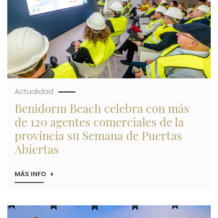
Actualidad
Benidorm Beach celebra con más
de 120 agentes comerciales de la
provincia su Semana de Puertas
Abiertas
MÁS INFO
SOBRE
BENIDORM
BEACH
CELEBRA
CON
Imagen
MÁS