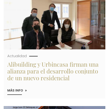
2.500
METROS
PARA
UNA
NUEVA
PROMOCIÓN
Actualidad
Alibuilding y Urbincasa firman una
alianza para el desarrollo conjunto
de un nuevo residencial
MÁS INFO
SOBRE
ALIBUILDING
Y
URBINCASA
FIRMAN
Imagen