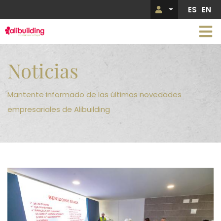
Pasar
ES
EN
Menú de 
al
contenido
principal
Imagen
Noticias
Mantente informado de las últimas novedades
empresariales de Alibuilding
Imagen