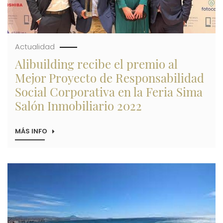
Actualidad
Alibuilding recibe el premio al
Mejor Proyecto de Responsabilidad
Social Corporativa en la Feria Sima
Salón Inmobiliario 2022
MÁS INFO
SOBRE
ALIBUILDING
RECIBE
EL
PREMIO
Imagen
AL
MEJOR
PROYECTO
DE
RESPONSABILIDAD
SOCIAL
CORPORATIVA