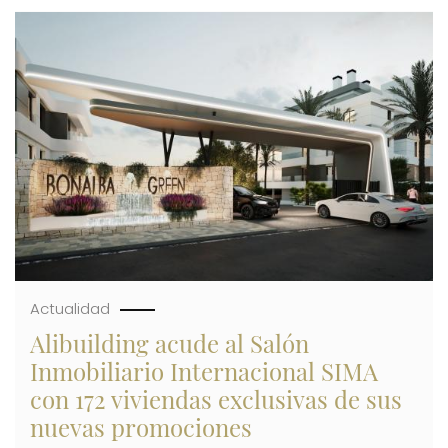
DE
Imagen
SU
BOLSA
DE
SUELO
DE
MÁS
DE
215.000
M²
Y
OFRECE
TRES
NUEVAS
PROMOCIONES
EN
LA
COSTA
BLANCA
Actualidad
Alibuilding acude al Salón
Inmobiliario Internacional SIMA
con 172 viviendas exclusivas de sus
nuevas promociones