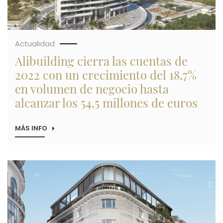
CAMPELLO
(ALICANTE)
Actualidad
Alibuilding cierra las cuentas de
2022 con un crecimiento del 18,7%
en volumen de negocio hasta
alcanzar los 54,5 millones de euros
MÁS INFO
SOBRE
ALIBUILDING
CIERRA
LAS
CUENTAS
Imagen
DE
2022
CON
UN
CRECIMIENTO
DEL
18,7%