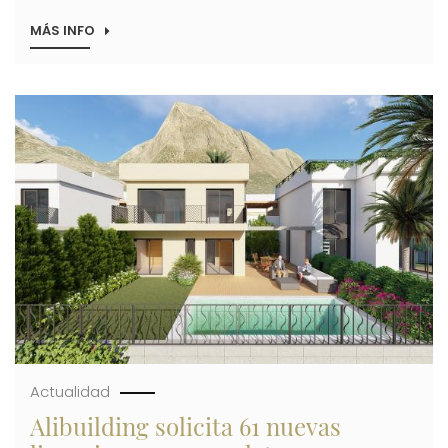
MÁS INFO
SOBRE
ALIBUILDING
ACUDE
AL
SALÓN
Imagen
INMOBILIARIO
INTERNACIONAL
SIMA
CON
172
VIVIENDAS
EXCLUSIVAS
DE
SUS
NUEVAS
PROMOCIONES
Actualidad
Alibuilding solicita 61 nuevas