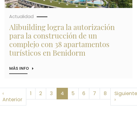
Actualidad
Alibuilding logra la autorización
para la construcción de un
complejo con 38 apartamentos
turísticos en Benidorm
MÁS INFO
SOBRE
ALIBUILDING
LOGRA
LA
AUTORIZACIÓN
Paginación
‹
PARA
1
2
3
4
5
6
7
8
Siguient
LA
imera página
Página anterior
Siguient
Anterior
›
CONSTRUCCIÓN
DE
UN
COMPLEJO
CON
38
APARTAMENTOS
TURÍSTICOS