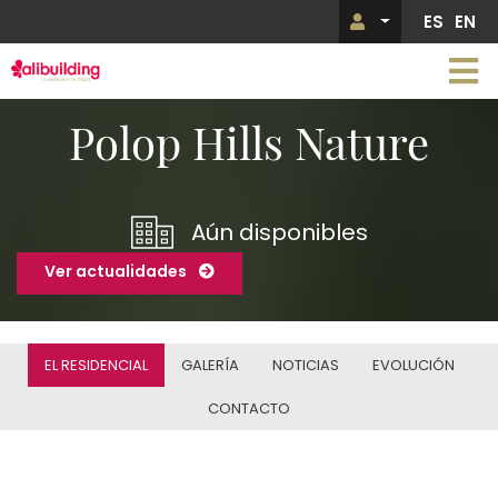
Pasar
ES
EN
Menú de 
al
contenido
principal
Imagen
Polop Hills Nature
Aún disponibles
Ver actualidades
EL RESIDENCIAL
GALERÍA
NOTICIAS
EVOLUCIÓN
CONTACTO