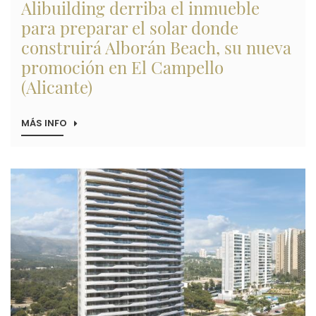
Alibuilding derriba el inmueble
para preparar el solar donde
construirá Alborán Beach, su nueva
promoción en El Campello
(Alicante)
MÁS INFO
SOBRE
ALIBUILDING
DERRIBA
EL
INMUEBLE
Imagen
PARA
PREPARAR
EL
SOLAR
DONDE
CONSTRUIRÁ
ALBORÁN
BEACH,
SU
NUEVA
PROMOCIÓN
EN
EL