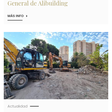
General de Alibuilding
MÁS INFO
SOBRE
ARTÍCULO
DE
OPINIÓN
DEL
Imagen
DIRECTOR
GENERAL
DE
ALIBUILDING
Actualidad