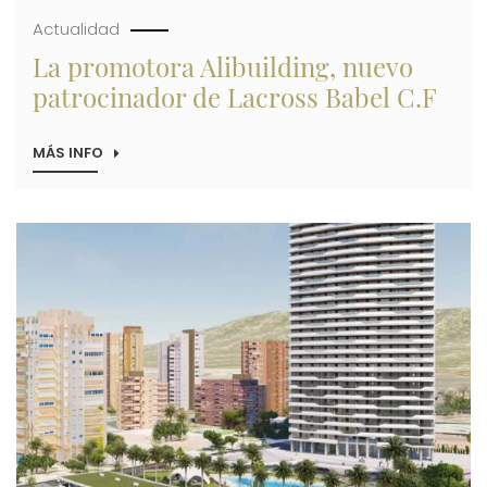
Actualidad
La promotora Alibuilding, nuevo
patrocinador de Lacross Babel C.F
MÁS INFO
SOBRE
LA
PROMOTORA
ALIBUILDING,
NUEVO
Imagen
PATROCINADOR
DE
LACROSS
BABEL
C.F