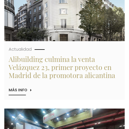
EN
VOLUMEN
DE
NEGOCIO
HASTA
ALCANZAR
LOS
54,5
MILLONES
DE
EUROS
Actualidad
Alibuilding culmina la venta
Velázquez 23, primer proyecto en
Madrid de la promotora alicantina
MÁS INFO
SOBRE
ALIBUILDING
CULMINA
LA
VENTA
Imagen
VELÁZQUEZ
23,
PRIMER
PROYECTO