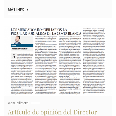
MÁS INFO
SOBRE
ALIBUILDING
CONSTATA
EL
INTERÉS
Imagen
DE
ESTADOS
UNIDOS
EN
SUS
PROMOCIONES
DE
LA
COSTA
BLANCA
Actualidad
Artículo de opinión del Director