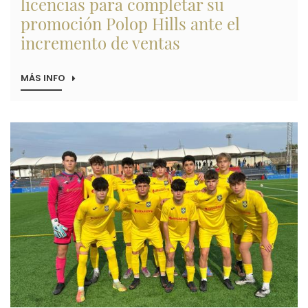
licencias para completar su
promoción Polop Hills ante el
incremento de ventas
MÁS INFO
SOBRE
ALIBUILDING
SOLICITA
61
NUEVAS
Imagen
LICENCIAS
PARA
COMPLETAR
SU
PROMOCIÓN
POLOP
HILLS
ANTE
EL
INCREMENTO
DE
VENTAS