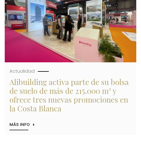
EN
MADRID
DE
LA
PROMOTORA
ALICANTINA
Actualidad
Alibuilding activa parte de su bolsa
de suelo de más de 215.000 m² y
ofrece tres nuevas promociones en
la Costa Blanca
MÁS INFO
SOBRE
ALIBUILDING
ACTIVA
PARTE