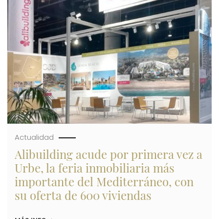
SUS
OCHO
PROMOCIONES
DE
600
VIVIENDAS
Y
SU
RESERVA
DE
SUELO
PARA
DESARROLLAR
OTRAS
700
A
MEDIO
Actualidad
PLAZO
Alibuilding acude por primera vez a
Urbe, la feria inmobiliaria más
importante del Mediterráneo, con
su oferta de 600 viviendas