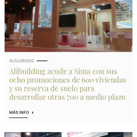
LOS
PIES
DEL
SOL
Actualidad
Alibuilding acude a Sima con sus
ocho promociones de 600 viviendas
y su reserva de suelo para
desarrollar otras 700 a medio plazo
MÁS INFO
SOBRE
ALIBUILDING
ACUDE
A
SIMA
Imagen
CON