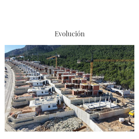
VIVIENDAS
EN
LA
PROVINCIA
DE
ALICANTE
Evolución
Y
MADRID
Imagen