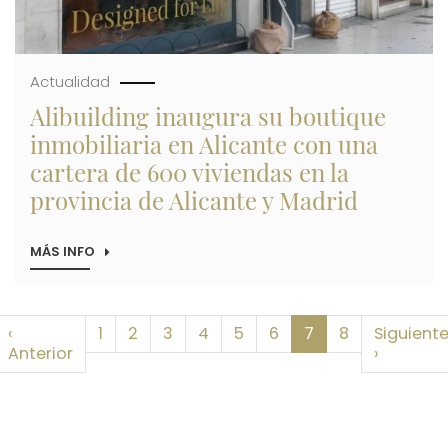
HACIA
LA
PLAYA
Actualidad
Alibuilding inaugura su boutique
inmobiliaria en Alicante con una
cartera de 600 viviendas en la
provincia de Alicante y Madrid
MÁS INFO
SOBRE
ALIBUILDING
INAUGURA
SU
BOUTIQUE
Paginación
‹
INMOBILIARIA
1
2
3
4
5
6
7
8
Siguient
EN
imera página
Página anterior
Siguient
Anterior
›
ALICANTE
CON
UNA
CARTERA
DE
600