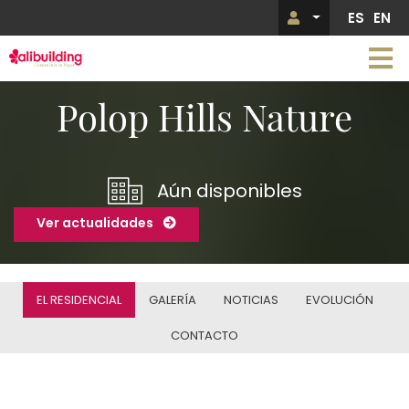
Pasar
ES
EN
Menú de 
al
contenido
principal
Imagen
Polop Hills Nature
Aún disponibles
Ver actualidades
EL RESIDENCIAL
GALERÍA
NOTICIAS
EVOLUCIÓN
CONTACTO