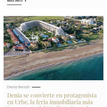
MÁS INFO
SOBRE
ALIBUILDING
ACUDE
POR
PRIMERA
Imagen
VEZ
A
URBE,
LA
FERIA
INMOBILIARIA
MÁS
IMPORTANTE
DEL
MEDITERRÁNEO,
CON
SU
OFERTA
DE
600
VIVIENDAS
Denia Beach
Denia se convierte en protagonista
en Urbe, la feria inmobiliaria más