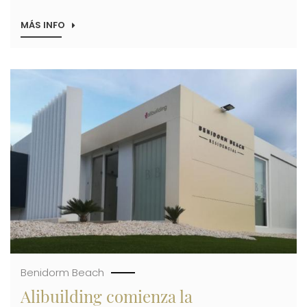
MÁS INFO
SOBRE
ALIBUILDING
REACTIVA
LAS
OBRAS
Imagen
DE
SUS
PROMOCIONES
SIN
EFECTOS
NEGATIVOS
EN
LAS
RESERVAS
DE
VENTAS
Benidorm Beach
Alibuilding comienza la