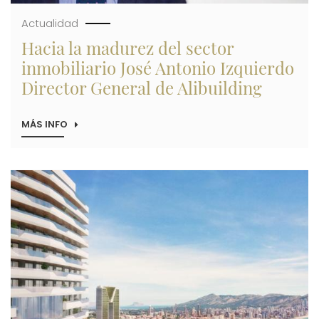
Actualidad
Hacia la madurez del sector
inmobiliario José Antonio Izquierdo
Director General de Alibuilding
MÁS INFO
SOBRE
HACIA
LA
MADUREZ
DEL
Imagen
SECTOR
INMOBILIARIO
JOSÉ
ANTONIO
IZQUIERDO
DIRECTOR
GENERAL
DE
ALIBUILDING