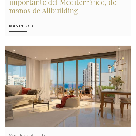
importante del Mediterráneo, de
manos de Alibuilding
MÁS INFO
SOBRE
DENIA
SE
CONVIERTE
EN
Imagen
PROTAGONISTA
EN
URBE,
LA
FERIA
INMOBILIARIA
MÁS
IMPORTANTE
DEL
MEDITERRÁNEO,
DE
MANOS
DE
ALIBUILDING
San Juan Beach