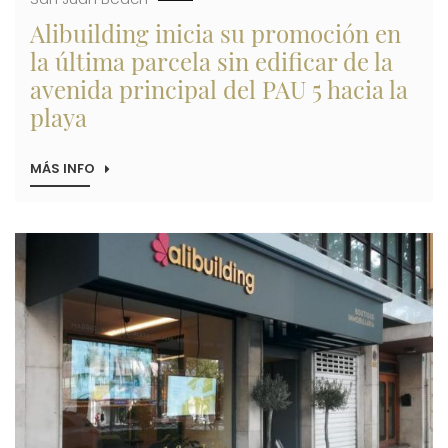
Alibuilding inicia su promoción en
la última parcela sin edificar de la
avenida principal del PAU 5 hacia la
playa
MÁS INFO
SOBRE
ALIBUILDING
INICIA
SU
PROMOCIÓN
Imagen
EN
LA
ÚLTIMA
PARCELA
SIN
EDIFICAR
DE
LA
AVENIDA
PRINCIPAL
DEL
PAU
5