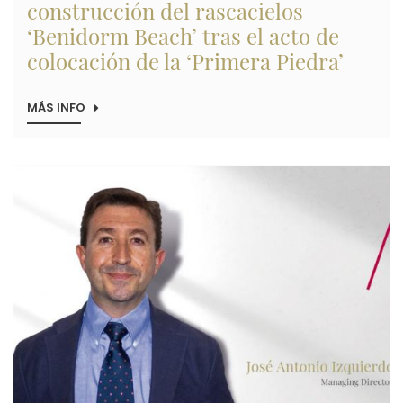
construcción del rascacielos
‘Benidorm Beach’ tras el acto de
colocación de la ‘Primera Piedra’
MÁS INFO
SOBRE
ALIBUILDING
COMIENZA
LA
CONSTRUCCIÓN
Imagen
DEL
RASCACIELOS
‘BENIDORM
BEACH’
TRAS
EL
ACTO
DE
COLOCACIÓN
DE
LA
‘PRIMERA
PIEDRA’