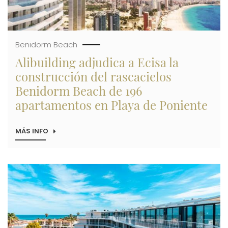
Benidorm Beach
Alibuilding adjudica a Ecisa la
construcción del rascacielos
Benidorm Beach de 196
apartamentos en Playa de Poniente
MÁS INFO
SOBRE
ALIBUILDING
ADJUDICA
A
ECISA
Imagen
LA
CONSTRUCCIÓN
DEL
RASCACIELOS
BENIDORM
BEACH
DE