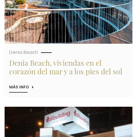
196
APARTAMENTOS
EN
PLAYA
DE
PONIENTE
Denia Beach
Denia Beach, viviendas en el
corazón del mar y a los pies del sol
MÁS INFO
SOBRE
DENIA
BEACH,
VIVIENDAS
EN
Imagen
EL
CORAZÓN
DEL
MAR
Y
A