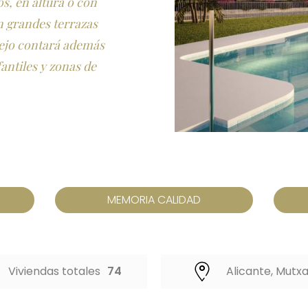
os, en altura o con
n grandes terrazas
lejo contará además
fantiles y zonas de
MEMORIA CALIDAD
Viviendas totales
74
Alicante, Mutx