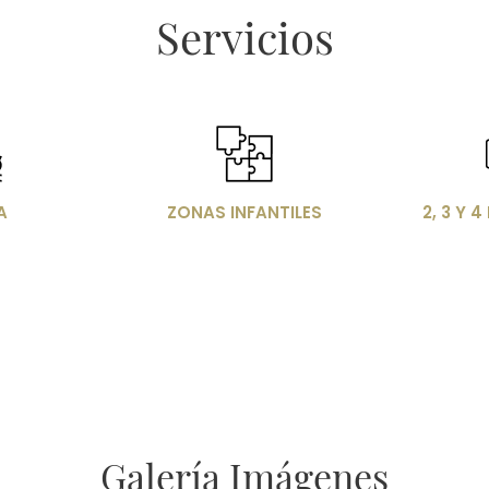
Servicios
n
Imagen
Im
A
ZONAS INFANTILES
2, 3 Y 
Galería Imágenes