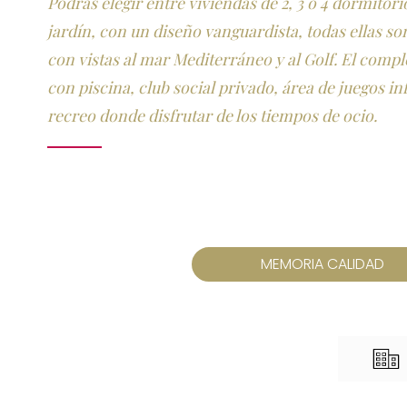
Podrás elegir entre viviendas de 2, 3 o 4 dormitori
jardín, con un diseño vanguardista, todas ellas so
con vistas al mar Mediterráneo y al Golf. El comp
con piscina, club social privado, área de juegos in
recreo donde disfrutar de los tiempos de ocio.
MEMORIA CALIDAD