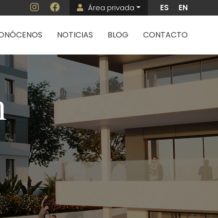
Área privada
ES
EN
Menú de cuenta 
ncipal
ONÓCENOS
NOTICIAS
BLOG
CONTACTO
n