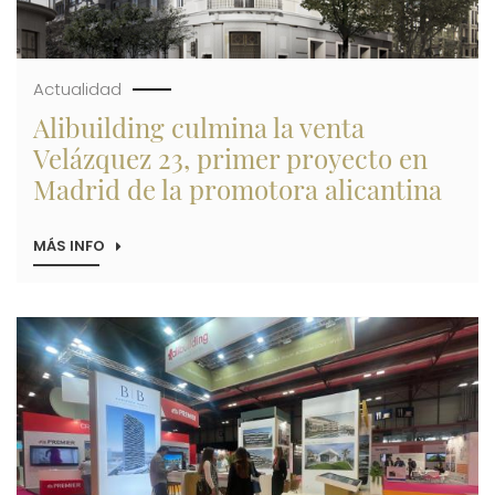
LOS
54,5
MILLONES
DE
EUROS
Actualidad
Alibuilding culmina la venta
Velázquez 23, primer proyecto en
Madrid de la promotora alicantina
MÁS INFO
SOBRE
ALIBUILDING
CULMINA
LA
VENTA
Imagen
VELÁZQUEZ
23,
PRIMER
PROYECTO
EN
MADRID
DE
LA
PROMOTORA
ALICANTINA