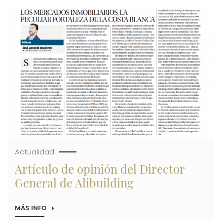
INTERÉS
Imagen
DE
ESTADOS
UNIDOS
EN
SUS
PROMOCIONES
DE
LA
COSTA
BLANCA
Actualidad
Artículo de opinión del Director
General de Alibuilding
MÁS INFO
SOBRE
ARTÍCULO