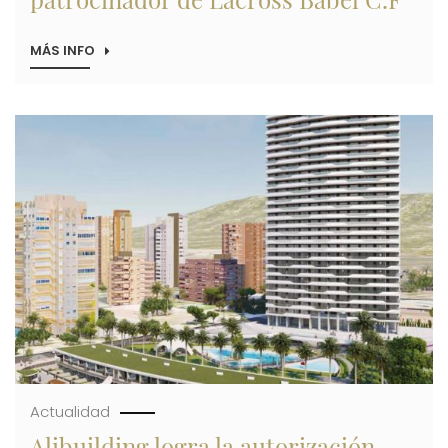
MÁS INFO
SOBRE
LA
PROMOTORA
ALIBUILDING,
NUEVO
Imagen
PATROCINADOR
DE
LACROSS
BABEL
C.F
Actualidad
Alibuilding logra la autorización