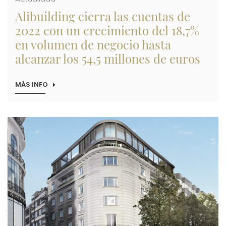
Alibuilding cierra las cuentas de
2022 con un crecimiento del 18,7%
en volumen de negocio hasta
alcanzar los 54,5 millones de euros
MÁS INFO
SOBRE
ALIBUILDING
CIERRA
LAS
CUENTAS
Imagen
DE
2022
CON
UN
CRECIMIENTO
DEL
18,7%
EN
VOLUMEN
DE
NEGOCIO
HASTA
ALCANZAR