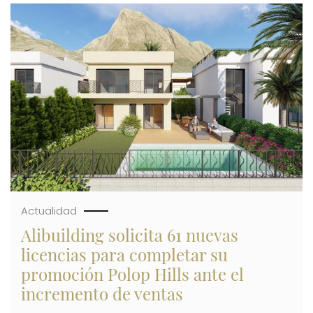
SALÓN
Imagen
INMOBILIARIO
INTERNACIONAL
SIMA
CON
172
VIVIENDAS
EXCLUSIVAS
DE
SUS
NUEVAS
PROMOCIONES
Actualidad
Alibuilding solicita 61 nuevas
licencias para completar su
promoción Polop Hills ante el
incremento de ventas