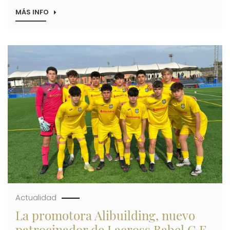
MÁS INFO
SOBRE
ALIBUILDING
SOLICITA
61
NUEVAS
Imagen
LICENCIAS
PARA
COMPLETAR
SU
PROMOCIÓN
POLOP
HILLS
ANTE
EL
INCREMENTO
DE
VENTAS
Actualidad
La promotora Alibuilding, nuevo
patrocinador de Lacross Babel C.F