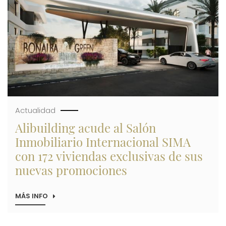
DE
MÁS
DE
215.000
M²
Y
OFRECE
TRES
NUEVAS
PROMOCIONES
EN
LA
COSTA
BLANCA
Actualidad
Alibuilding acude al Salón
Inmobiliario Internacional SIMA
con 172 viviendas exclusivas de sus
nuevas promociones
MÁS INFO
SOBRE
ALIBUILDING
ACUDE
AL