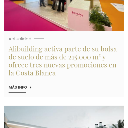
Actualidad
Alibuilding activa parte de su bolsa
de suelo de más de 215.000 m² y
ofrece tres nuevas promociones en
la Costa Blanca
MÁS INFO
SOBRE
ALIBUILDING
ACTIVA
PARTE
DE
Imagen
SU
BOLSA
DE
SUELO