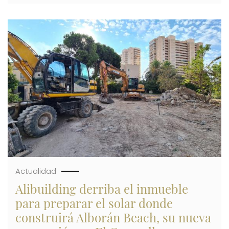
DE
OPINIÓN
DEL
Imagen
DIRECTOR
GENERAL
DE
ALIBUILDING
Actualidad
Alibuilding derriba el inmueble
para preparar el solar donde
construirá Alborán Beach, su nueva