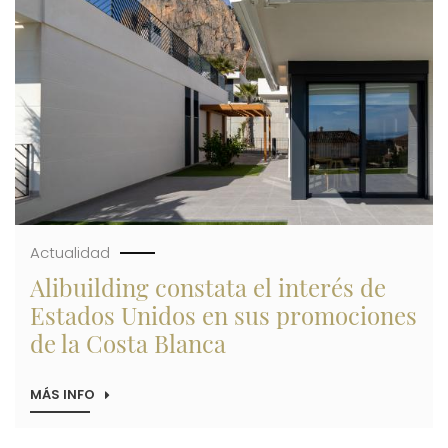
Actualidad
Alibuilding constata el interés de
Estados Unidos en sus promociones
de la Costa Blanca
MÁS INFO
SOBRE
ALIBUILDING
CONSTATA
EL