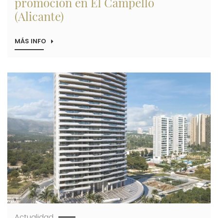
promoción en El Campello
(Alicante)
MÁS INFO
SOBRE
ALIBUILDING
DERRIBA
EL
INMUEBLE
Imagen
PARA
PREPARAR
EL
SOLAR
DONDE
CONSTRUIRÁ
ALBORÁN
BEACH,
SU
NUEVA
PROMOCIÓN
EN
EL
CAMPELLO
(ALICANTE)
Actualidad